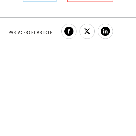
PARTAGER CET ARTICLE
SHARE ON FACEBOOK.FR
SHARE ON TWITTER.FR
SHARE ON LINKE